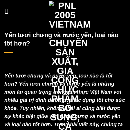
Skip
to
content
Yến tươi chưng và nước yến, loại nào
tốt hơn?
Yến tươi chưng và nước yến, loại nào là tốt
hơn? Yến tươi chưng và nước yến là những
món ăn quan trọng trong ẩm thực Việt Nam với
nhiều giá trị dinh dưỡng và tác dụng tốt cho sức
khỏe. Tuy nhiên, không phải ai cũng biết được
sự khác biệt giữa yến tươi chưng và nước yến
và loại nào tốt hơn. Trong bài viết này, chúng ta