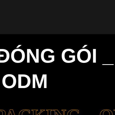
ÓNG GÓI _ 
ODM