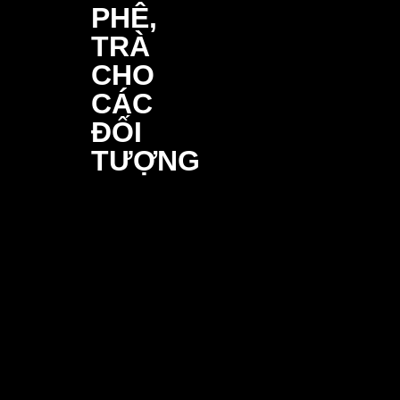
2005 còn có kinh nghiệm hợp tác 
trên toàn cầu. Chúng tôi tự hào là
các sản phẩm và dịch vụ chất lư
cầu đa dạng của đối tác quốc tế.
Quy mô và năng lực
Với 6 nhà máy hiện đại cùng tổng 
30.000 m², PNL 2005 sở hữu kho
sản phẩm đa dạng, bao gồm: đồ 
sung, thực phẩm chức năng, hóa
phẩm. Bên cạnh đó, chúng tôi kh
và phát triển các sản phẩm mới, 