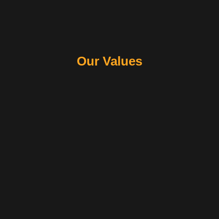
RESPECT
Our Values
Sứ Mệnh