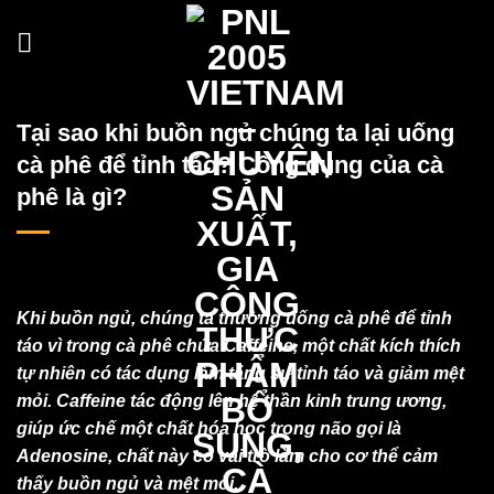
Skip
to
content
Tại sao khi buồn ngủ chúng ta lại uống
cà phê để tỉnh táo? Công dụng của cà
phê là gì?
Khi buồn ngủ, chúng ta thường uống cà phê để tỉnh
táo vì trong cà phê chứa Caffeine, một chất kích thích
tự nhiên có tác dụng làm tăng sự tỉnh táo và giảm mệt
mỏi. Caffeine tác động lên hệ thần kinh trung ương,
giúp ức chế một chất hóa học trong não gọi là
Adenosine, chất này có vai trò làm cho cơ thể cảm
thấy buồn ngủ và mệt mỏi.