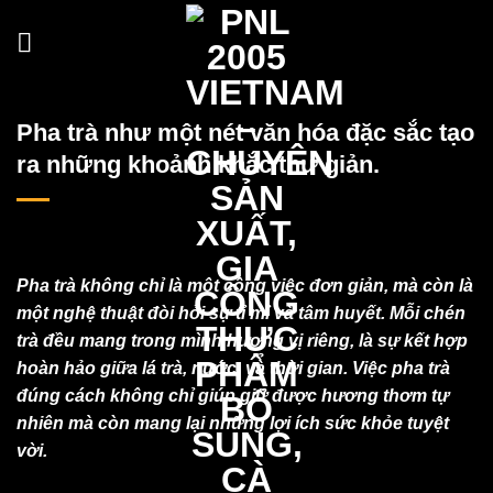
Skip
to
content
Pha trà như một nét văn hóa đặc sắc tạo
ra những khoảnh khắc thư giản.
Pha trà không chỉ là một công việc đơn giản, mà còn là
một nghệ thuật đòi hỏi sự tỉ mỉ và tâm huyết. Mỗi chén
trà đều mang trong mình hương vị riêng, là sự kết hợp
hoàn hảo giữa lá trà, nước, và thời gian. Việc pha trà
đúng cách không chỉ giúp giữ được hương thơm tự
nhiên mà còn mang lại những lợi ích sức khỏe tuyệt
vời.