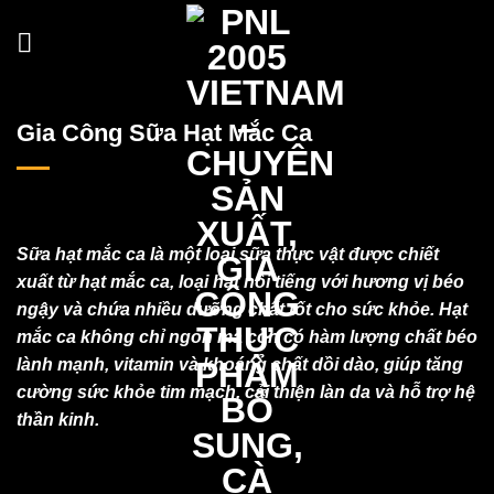
Skip
to
content
Gia Công Sữa Hạt Mắc Ca
Sữa hạt mắc ca là một loại sữa thực vật được chiết
xuất từ hạt mắc ca, loại hạt nổi tiếng với hương vị béo
ngậy và chứa nhiều dưỡng chất tốt cho sức khỏe. Hạt
mắc ca không chỉ ngon mà còn có hàm lượng chất béo
lành mạnh, vitamin và khoáng chất dồi dào, giúp tăng
cường sức khỏe tim mạch, cải thiện làn da và hỗ trợ hệ
thần kinh.