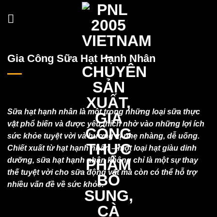
Skip
to
content
Gia Công Sữa Hạt Hạnh Nhân
Sữa hạt hạnh nhân là một trong những loại sữa thực
vật phổ biến và được yêu thích nhờ vào những lợi ích
sức khỏe tuyệt vời và hương vị nhẹ nhàng, dễ uống.
Chiết xuất từ hạt hạnh nhân – một loại hạt giàu dinh
dưỡng, sữa hạt hạnh nhân không chỉ là một sự thay
thế tuyệt vời cho sữa động vật mà còn có thể hỗ trợ
nhiều vấn đề về sức khỏe.