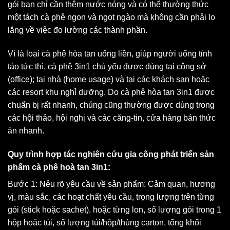
gói bạn chỉ cần thêm nước nóng và có thể thưởng thức
một tách cà phê ngon và ngọt ngào mà không cần phải lo
lắng về việc đo lường các thành phần.
Vì là loại cà phê hòa tan uống liền, giúp người uống tỉnh
táo tức thì, cà phê 3in1 chủ yếu được dùng tại công sở
(office); tại nhà (home usage) và tại các khách sạn hoặc
các resort khu nghỉ dưỡng. Do cà phê hòa tan 3in1 được
chuẩn bị rất nhanh, chúng cũng thường được dùng trong
các hội thảo, hội nghị và các căng-tin, cửa hàng bán thức
ăn nhanh.
Quy trình hợp tác nghiên cứu gia công phát triển sản
phẩm cà phê hoà tan 3in1:
Bước 1: Nêu rõ yêu cầu về sản phẩm: Cảm quan, hương
vị, màu sắc, các hoạt chất yêu cầu, trọng lượng trên từng
gói (stick hoặc sachet), hoặc từng lon, số lượng gói trong 1
hộp hoặc túi, số lượng túi/hộp/thùng carton, tổng khối