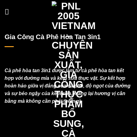
Skip
to
content
Gia Công Cà Phê Hòa Tan 3in1
Cà phê hòa tan 3in1 được làm từ cà phê hòa tan kết
hợp với đường mía và kem sữa thực vật. Sự kết hợp
hoàn hảo giữa vị đắng của cà phê, độ ngọt của đường
và sự béo ngậy của kem sữa, mang lại hương vị cân
bằng mà không cần phải thêm gì.