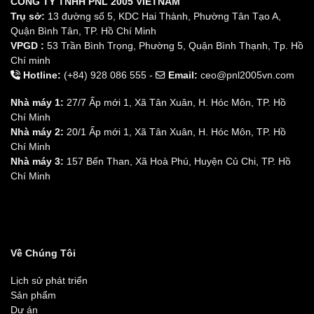
CÔNG TY TNHH PNL 2005 VIETNAM
Trụ sở:
13 đường số 5, KDC Hai Thành, Phường Tân Tạo A,
Quận Bình Tân, TP. Hồ Chí Minh
VPGD :
53 Trần Bình Trọng, Phường 5, Quận Bình Thạnh, Tp. Hồ
Chí minh
Hotline:
(+84) 928 086 555 -
Email:
ceo@pnl2005vn.com
Nhà máy 1:
27/7 Ấp mới 1, Xã Tân Xuân, H. Hóc Môn, TP. Hồ
Chí Minh
Nhà máy 2:
20/1 Ấp mới 1, Xã Tân Xuân, H. Hóc Môn, TP. Hồ
Chí Minh
Nhà máy 3:
157 Bến Than, Xã Hoà Phú, Huyện Củ Chi, TP. Hồ
Chí Minh
Về Chúng Tôi
Lịch sử phát triển
Sản phẩm
Dự án