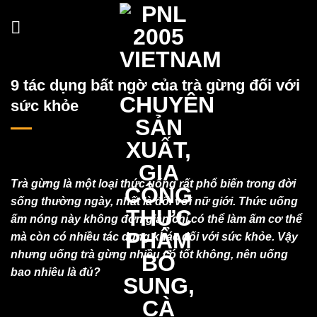
Skip
to
content
9 tác dụng bất ngờ của trà gừng đối với
sức khỏe
Trà gừng là một loại thức uống rất phổ biến trong đời
sống thường ngày, nhất là đối với nữ giới. Thức uống
ấm nóng này không đơn giản chỉ có thể làm ấm cơ thể
mà còn có nhiều tác dụng khác đối với sức khỏe. Vậy
nhưng uống trà gừng nhiều có tốt không, nên uống
bao nhiêu là đủ?