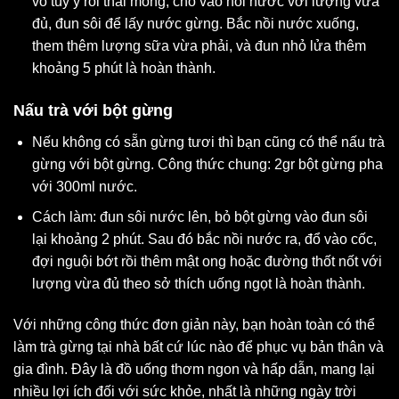
vỏ tùy ý rồi thái mỏng, cho vào nồi nước với lượng vừa
đủ, đun sôi để lấy nước gừng. Bắc nồi nước xuống,
them thêm lượng sữa vừa phải, và đun nhỏ lửa thêm
khoảng 5 phút là hoàn thành.
Nấu trà với bột gừng
Nếu không có sẵn gừng tươi thì bạn cũng có thể nấu trà
gừng với bột gừng. Công thức chung: 2gr bột gừng pha
với 300ml nước.
Cách làm: đun sôi nước lên, bỏ bột gừng vào đun sôi
lại khoảng 2 phút. Sau đó bắc nồi nước ra, đổ vào cốc,
đợi nguội bớt rồi thêm mật ong hoặc đường thốt nốt với
lượng vừa đủ theo sở thích uống ngọt là hoàn thành.
Với những công thức đơn giản này, bạn hoàn toàn có thể
làm trà gừng tại nhà bất cứ lúc nào để phục vụ bản thân và
gia đình. Đây là đồ uống thơm ngon và hấp dẫn, mang lại
nhiều lợi ích đối với sức khỏe, nhất là những ngày trời