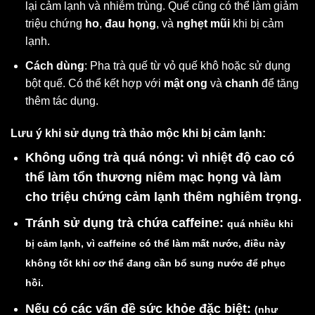
lại cảm lạnh và nhiễm trùng. Quế cũng có thể làm giảm
triệu chứng
ho
,
đau họng
, và
nghẹt mũi
khi bị cảm
lạnh.
Cách dùng
: Pha trà quế từ vỏ quế khô hoặc sử dụng
bột quế. Có thể kết hợp với
mật ong
và
chanh
để tăng
thêm tác dụng.
Lưu ý khi sử dụng trà thảo mộc khi bị cảm lạnh:
Không uống trà quá nóng:
vì nhiệt độ cao có
thể làm tổn thương niêm mạc họng và làm
cho triệu chứng cảm lạnh thêm nghiêm trọng.
Tránh sử dụng trà chứa caffeine:
quá nhiều khi
bị cảm lạnh, vì caffeine có thể làm mất nước, điều này
không tốt khi cơ thể đang cần bổ sung nước để phục
hồi.
Nếu có các vấn đề sức khỏe đặc biệt:
(như