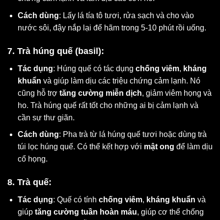
Cách dùng
: Lấy lá tía tô tươi, rửa sạch và cho vào
nước sôi, đậy nắp lại để hãm trong 5-10 phút rồi uống.
7. Trà húng quế (basil):
Tác dụng
: Húng quế có tác dụng
chống viêm
,
kháng
khuẩn
và giúp làm dịu các triệu chứng cảm lạnh. Nó
cũng hỗ trợ
tăng cường miễn dịch
, giảm viêm họng và
ho. Trà húng quế rất tốt cho những ai bị cảm lạnh và
cần sự thư giãn.
Cách dùng
: Pha trà từ lá húng quế tươi hoặc dùng trà
túi lọc húng quế. Có thể kết hợp với
mật ong
để làm dịu
cổ họng.
8. Trà quế:
Tác dụng
: Quế có tính
chống viêm
,
kháng khuẩn
và
giúp
tăng cường tuần hoàn máu
, giúp cơ thể chống