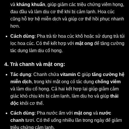
và
kháng khuẩn
, giúp giảm các triệu chứng viêm họng,
đau đầu và làm dịu cơ thể khi bị cảm lạnh. Hoa cúc
cũng hỗ trợ hệ miễn dịch và giúp cơ thể hồi phục nhanh
hơn.
Cách dùng
: Pha trà từ hoa cúc khô hoặc sử dụng trà túi
lọc hoa cúc. Có thể kết hợp với
mật ong
để tăng cường
tác dụng làm dịu cổ họng.
4. Trà chanh và mật ong:
Tác dụng
: Chanh chứa
vitamin C
giúp
tăng cường hệ
miễn dịch
, trong khi mật ong có tác dụng
chống viêm
và làm dịu cổ họng. Cả hai kết hợp lại giúp giảm cảm
giác khó chịu khi bị cảm lạnh, làm dịu ho và giúp
thải
độc
khỏi cơ thể.
Cách dùng
: Pha nước ấm với
mật ong
và
nước
chanh
tươi. Có thể uống nhiều lần trong ngày để giảm
triệu chứng cảm lạnh.