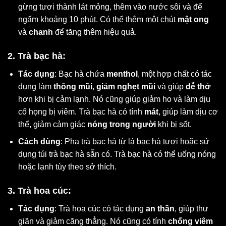
gừng tươi thành lát mỏng, thêm vào nước sôi và để
ngấm khoảng 10 phút. Có thể thêm một chút
mật ong
và
chanh
để tăng thêm hiệu quả.
2. Trà bạc hà:
Tác dụng
: Bạc hà chứa
menthol
, một hợp chất có tác
dụng làm
thông mũi
,
giảm nghẹt mũi
và giúp
dễ thở
hơn khi bị cảm lạnh. Nó cũng giúp giảm ho và làm dịu
cổ họng bị viêm. Trà bạc hà có tính
mát
, giúp làm dịu cơ
thể, giảm cảm giác
nóng trong người
khi bị sốt.
Cách dùng
: Pha trà bạc hà từ lá bạc hà tươi hoặc sử
dụng túi trà bạc hà sẵn có. Trà bạc hà có thể uống nóng
hoặc lạnh tùy theo sở thích.
3. Trà hoa cúc:
Tác dụng
: Trà hoa cúc có tác dụng
an thần
, giúp thư
giãn và giảm căng thẳng. Nó cũng có tính
chống viêm