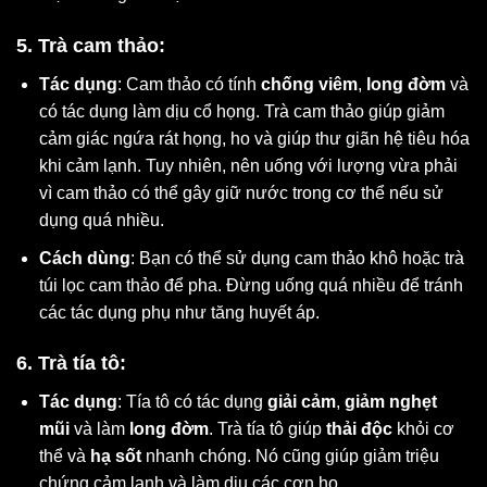
5. Trà cam thảo:
Tác dụng
: Cam thảo có tính
chống viêm
,
long đờm
và
có tác dụng làm dịu cổ họng. Trà cam thảo giúp giảm
cảm giác ngứa rát họng, ho và giúp thư giãn hệ tiêu hóa
khi cảm lạnh. Tuy nhiên, nên uống với lượng vừa phải
vì cam thảo có thể gây giữ nước trong cơ thể nếu sử
dụng quá nhiều.
Cách dùng
: Bạn có thể sử dụng cam thảo khô hoặc trà
túi lọc cam thảo để pha. Đừng uống quá nhiều để tránh
các tác dụng phụ như tăng huyết áp.
6. Trà tía tô:
Tác dụng
: Tía tô có tác dụng
giải cảm
,
giảm nghẹt
mũi
và làm
long đờm
. Trà tía tô giúp
thải độc
khỏi cơ
thể và
hạ sốt
nhanh chóng. Nó cũng giúp giảm triệu
chứng cảm lạnh và làm dịu các cơn ho.