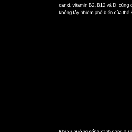
canxi, vitamin B2, B12 và D, cùng c
không lây nhiễm phổ biến của thế k
Khi xu hướng sống xanh đang được t