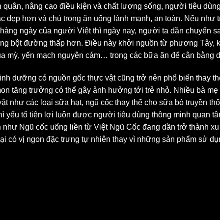
h quân, nâng cao điều kiện và chất lượng sống, người tiêu dù
 đẹp hơn và chú trọng ăn uống lành mạnh, an toàn. Nếu như t
 hàng ngày của người Việt thì ngày nay, người ta dần chuyển s
 bột đường thấp hơn. Điều này khởi nguồn từ phương Tây, khi 
úa mỳ, yến mạch nguyên cám… trong các bữa ăn để cân bằng d
inh dưỡng có nguồn gốc thực vật cũng trở nên phổ biến thay th
on tăng trưởng có thể gây ảnh hưởng tới trẻ nhỏ. Nhiều bà m
t như các loại sữa hạt, ngũ cốc thay thế cho sữa bò truyền th
hì yếu tố tiện lợi luôn được người tiêu dùng thông minh quan t
 như Ngũ cốc uống liền từ Việt Ngũ Cốc đang dần trở thành xu th
lại có vị ngon đặc trưng tự nhiên thay vì những sản phẩm sử dụ