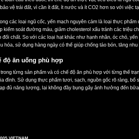
 vệ trái đất, vì cần ít đất, ít nước và ít CO2 hơn so với việc t
rong các loại ngũ cốc, yến mạch nguyên cám là loại thực phẩm 
kiểm soát đường máu, giảm cholesterol xấu tránh các triệu c
rao đổi chất. So với các loại hạt khác như hạnh nhân, óc chó,
iêu hóa, sử dụng hàng ngày có thể giúp chống táo bón, tăng nhu 
ế độ ăn uống phù hợp
ng từng sản phẩm và có chế độ ăn phù hợp với từng thể trạng 
ia đình. Sử dụng thực phẩm tươi, sạch, nguồn gốc rõ ràng, bổ
nạp đủ năng lượng, lại không đầy bụng gây ảnh hưởng đến bữa
005 VIETNAM