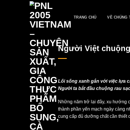
Skip
to
TRANG CHỦ
VỀ CHÚNG 
content
Người Việt chuộng
Lối sống xanh gắn với việc lựa 
Người ta bắt đầu chuộng rau sạc
Những năm trở lại đây, xu hướng cá
thành phần yến mạch ngày càng nhi
cung cấp đủ dưỡng chất cần thiết c