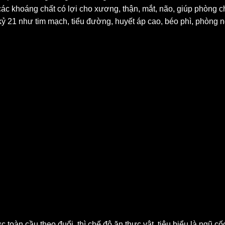
ác khoáng chất có lợi cho xương, thận, mắt, não, giúp phòng c
ỷ 21 như tim mạch, tiểu đường, huyết áp cao, béo phì, phòng ng
oàn cầu theo đuổi, thì chế độ ăn thực vật, tiêu biểu là ngũ cốc