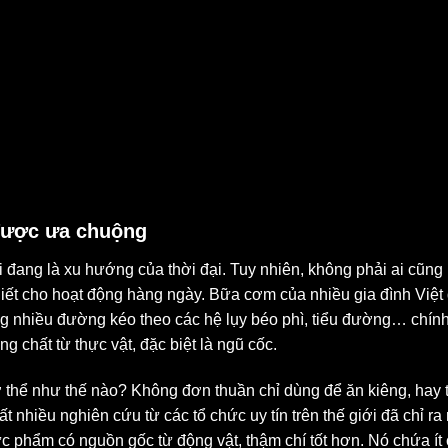
 được ưa chuộng
 đang là xu hướng của thời đại. Tuy nhiên, không phải ai cũng
ết cho hoạt động hàng ngày. Bữa cơm của nhiều gia đình Việt đa
 nhiều đường kéo theo các hệ lụy béo phì, tiểu đường… chính 
ng chất từ thực vật, đặc biệt là ngũ cốc.
 thể như thế nào? Không đơn thuần chỉ dùng để ăn kiêng, hay 
t nhiều nghiên cứu từ các tổ chức uy tín trên thế giới đã chỉ 
ực phẩm có nguồn gốc từ động vật, thậm chí tốt hơn. Nó chứa ít 