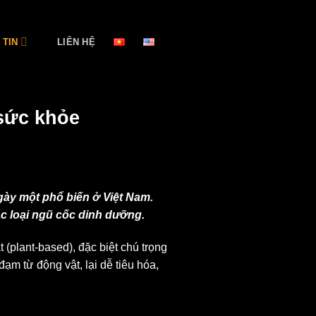
 TIN
LIÊN HỆ
sức khỏe
gày một phổ biến ở Việt Nam.
ác loại ngũ cốc dinh dưỡng.
(plant-based), đặc biệt chú trọng
m từ động vật, lại dễ tiêu hóa,