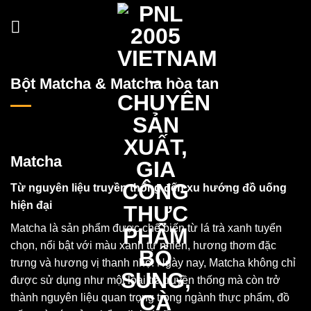
Skip
to
content
Bột Matcha & Matcha hòa tan
Matcha
Từ nguyên liệu truyền thống đến xu hướng đồ uống
hiện đại
Matcha là sản phẩm được chế biến từ lá trà xanh tuyển
chọn, nổi bật với màu xanh tự nhiên, hương thơm đặc
trưng và hương vị thanh nhẹ. Ngày nay, Matcha không chỉ
được sử dụng như một loại trà truyền thống mà còn trở
thành nguyên liệu quan trọng trong ngành thực phẩm, đồ