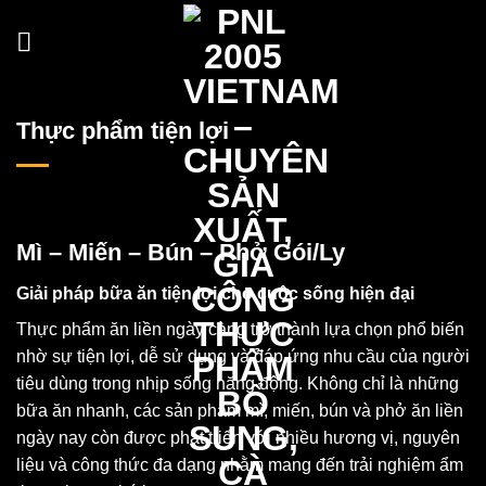
Skip
to
content
Thực phẩm tiện lợi
Mì – Miến – Bún – Phở Gói/Ly
Giải pháp bữa ăn tiện lợi cho cuộc sống hiện đại
Thực phẩm ăn liền ngày càng trở thành lựa chọn phổ biến
nhờ sự tiện lợi, dễ sử dụng và đáp ứng nhu cầu của người
tiêu dùng trong nhịp sống năng động. Không chỉ là những
bữa ăn nhanh, các sản phẩm mì, miến, bún và phở ăn liền
ngày nay còn được phát triển với nhiều hương vị, nguyên
liệu và công thức đa dạng nhằm mang đến trải nghiệm ẩm