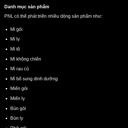
Danh mục sản phẩm
PNL có thể phát triển nhiều dòng sản phẩm như:
Mì gói
Mì ly
Mì tô
Mì không chiên
Mì rau củ
Mì bổ sung dinh dưỡng
Miến gói
Miến ly
Bún gói
Bún ly