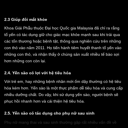
2.3 Giúp đôi mắt khỏe
Khoa Giải Phẫu thuộc Đại học Quốc gia Malaysia đã chỉ ra rằng
tổ yến có tác dụng giữ cho giác mạc khỏe mạnh sau khi trải qua
các tổn thương hoặc bệnh tật, thông qua nghiên cứu trên những
con thỏ vào năm 2011. Họ tiến hành tiêm huyết thanh tổ yến vào
những con thỏ, và nhận thấy ở chúng sản xuất nhiều tế bào sợi
hơn những con còn lại.
2.4. Yến sào có lợi với hệ tiêu hóa
Với trẻ em, hay những bệnh nhân mới ốm dậy thường có hệ tiêu
hóa kém hơn. Yến sào là một thực phẩm dễ tiêu hóa và cung cấp
nhiều dưỡng chất. Do vậy, khi sử dụng yến sào, người bệnh sẽ
phục hồi nhanh hơn và cải thiện hệ tiêu hóa.
2.5. Yến sào có tác dụng cho phụ nữ sau sinh
Phụ nữ mang thai và sau sinh thường gặp rất nhiều vấn đề về