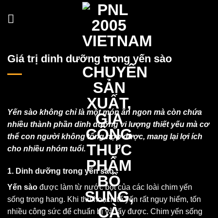
Skip
to
content
Giá trị dinh dưỡng trong yến sào
Yến sào không chỉ là một món ăn ngon mà còn chứa
nhiều thành phần dinh dưỡng vi lượng thiết yếu mà cơ
thể con người không tổng hợp được, mang lại lợi ích
cho nhiều nhóm tuổi.
1. Dinh dưỡng trong yến sào
Yến sào
được làm từ nước bọt của các loài chim yến
sống trong hang. Khi thu hoạch tổ yến rất nguy hiểm, tốn
nhiều công sức để chuẩn bị và lấy được. Chim yến sống