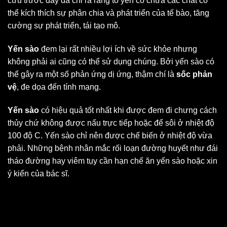
cứu trước đây đã chỉ ra rằng tổ yến có chứa các chất có
thể kích thích sự phân chia và phát triển của tế bào, tăng
cường sự phát triển, tái tạo mô.
Yến sào
đem lại rất nhiều lợi ích về sức khỏe nhưng
không phải ai cũng có thể sử dụng chúng. Bởi yến sào có
thể gây ra một số phản ứng dị ứng, thậm chí là
sốc phản
vệ
, đe dọa đến tính mạng.
Yến sào
có hiệu quả tốt nhất khi được đem đi chưng cách
thủy chứ không được nấu trực tiếp hoặc để sôi ở nhiệt độ
100 độ C. Yến sào chỉ nên được chế biến ở nhiệt độ vừa
phải. Những bệnh nhân mắc rối loạn đường huyết như đái
tháo đường hay viêm tụy cần hạn chế ăn yến sào hoặc xin
ý kiến của bác sĩ.