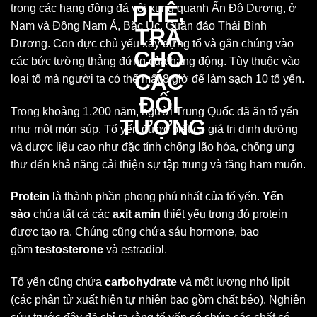
trong các hang động đá vôi xung quanh Ấn Độ Dương, ở
Nam và Đông Nam Á, Bắc Úc, Quần đảo Thái Bình
Dương. Con đực chủ yếu xây dựng tổ và gắn chúng vào
các bức tường thẳng đứng của hang động. Tùy thuộc vào
loại tổ mà người ta có thể mất 8 giờ để làm sạch 10 tổ yến.
Trong khoảng 1.200 năm, người Trung Quốc đã ăn tổ yến
như một món súp. Tổ yến được biết có giá trị dinh dưỡng
và dược liệu cao như đặc tính chống lão hóa, chống ung
thư đến khả năng cải thiện sự tập trung và tăng ham muốn.
Protein
là thành phần phong phú nhất của tổ yến.
Yến
sào
chứa tất cả các
axit amin
thiết yếu trong đó protein
được tạo ra. Chúng cũng chứa sáu hormone, bao
gồm
testosterone
và estradiol.
Tổ yến cũng chứa
carbohydrate
và một lượng nhỏ lipit
(các phân tử xuất hiện tự nhiên bao gồm chất béo). Nghiên