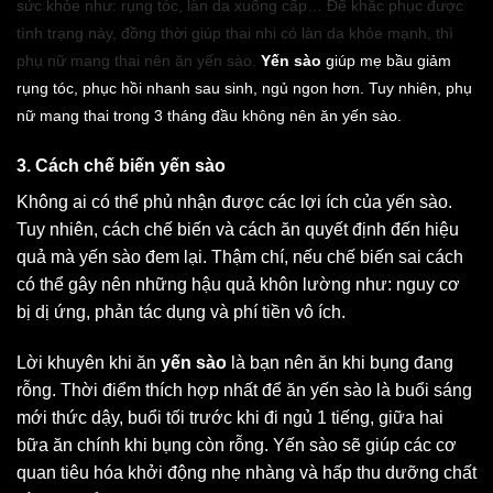
sức khỏe như: rụng tóc, làn da xuống cấp… Để khắc phục được
tình trạng này, đồng thời giúp thai nhi có làn da khỏe mạnh, thì
phụ nữ mang thai nên ăn yến sào.
Yến sào
giúp mẹ bầu giảm
rụng tóc, phục hồi nhanh sau sinh, ngủ ngon hơn. Tuy nhiên, phụ
nữ mang thai trong 3 tháng đầu không nên ăn yến sào.
3. Cách chế biến yến sào
Không ai có thể phủ nhận được các lợi ích của yến sào.
Tuy nhiên, cách chế biến và cách ăn quyết định đến hiệu
quả mà yến sào đem lại. Thậm chí, nếu chế biến sai cách
có thể gây nên những hậu quả khôn lường như: nguy cơ
bị dị ứng, phản tác dụng và phí tiền vô ích.
Lời khuyên khi ăn
yến sào
là bạn nên ăn khi bụng đang
rỗng. Thời điểm thích hợp nhất để ăn yến sào là buổi sáng
mới thức dậy, buổi tối trước khi đi ngủ 1 tiếng, giữa hai
bữa ăn chính khi bụng còn rỗng. Yến sào sẽ giúp các cơ
quan tiêu hóa khởi động nhẹ nhàng và hấp thu dưỡng chất