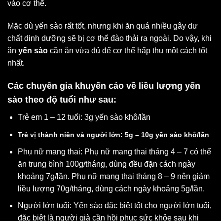
vào cơ thể.
Mặc dù yến sào rất tốt, nhưng khi ăn quá nhiều gây dư
chất dinh dưỡng sẽ bị cơ thể đào thải ra ngoài. Do vậy, khi
ăn
yến sào
cần ăn vừa đủ để cơ thể hấp thụ một cách tốt
nhất.
Các chuyên gia khuyến cáo về liều lượng yến
sào theo độ tuổi như sau:
Trẻ em 1 – 12 tuổi: 3g yến sào khô/lần
Trẻ vị thành niên và người lớn: 5g – 10g yến sào khô/lần
Phụ nữ mang thai: Phụ nữ mang thai tháng 4 – 7 có thể
ăn trung bình 100g/tháng, dùng đều đặn cách ngày
khoảng 7g/lần. Phụ nữ mang thai tháng 8 – 9 nên giảm
liều lượng 70g/tháng, dùng cách ngày khoảng 5g/lần.
Người lớn tuổi: Yến sào đặc biệt tốt cho người lớn tuổi,
đặc biệt là người già cần hồi phục sức khỏe sau khi