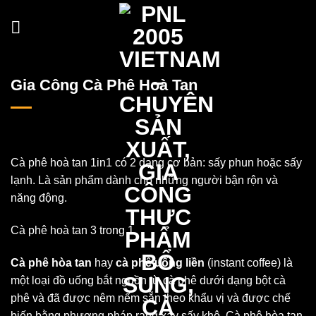
Skip
to
content
Gia Công Cà Phê Hoà Tan
Cà phê hoà tan 1in1 có 2 dạng cơ bản: sấy phun hoặc sấy
lạnh. Là sản phẩm dành cho những người bận rộn và
năng động.
Cà phê hoà tan 3 trong 1
Cà phê hòa tan
hay
cà phê uống liền
(instant coffee) là
một loại đồ uống bắt nguồn từ cà phê dưới dạng bột cà
phê và đã được nêm nếm sẵn theo khẩu vị và được chế
biến bằng phương pháp rang xay sấy khô. Cà phê hòa tan