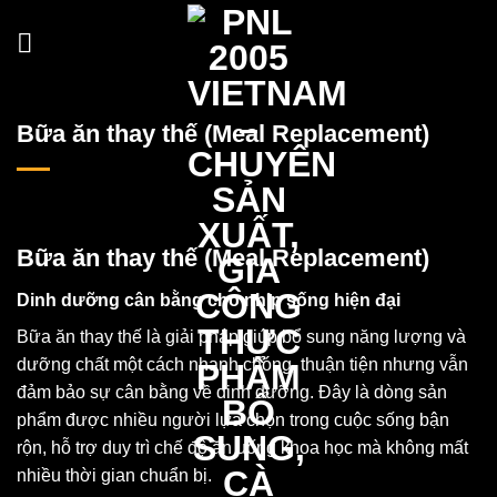
Skip
to
content
Bữa ăn thay thế (Meal Replacement)
Bữa ăn thay thế (Meal Replacement)
Dinh dưỡng cân bằng cho nhịp sống hiện đại
Bữa ăn thay thế là giải pháp giúp bổ sung năng lượng và
dưỡng chất một cách nhanh chóng, thuận tiện nhưng vẫn
đảm bảo sự cân bằng về dinh dưỡng. Đây là dòng sản
phẩm được nhiều người lựa chọn trong cuộc sống bận
rộn, hỗ trợ duy trì chế độ ăn uống khoa học mà không mất
nhiều thời gian chuẩn bị.